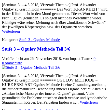
[Seminar, 3. – 4.3.2018, Viszerale Therapie] Prof. Alexander
Ogulov zu Gast in Köln ======= Das Wort „KRANKHEIT“ wird
in der Klinik nicht in den Mund genommen. Dieses Wort wird von
Prof. Ogulov gemieden. Es spiegelt nicht das Wesentliche wider.
Richtiger wäre seiner Meinung nach über „funktionelle Schwäche“
der jeweiligen Körperregion bzw. des Organs zu sprechen.…
Weiterlesen
Kategorie:
Stufe 3 - Ogulov Methode
Stufe 3 – Ogulov Methode Teil 3/6
Veröffentlicht am
26. November 2018
, von Impact-Team •
0
Kommentare
[Seminar, 3. – 4.3.2018, Viszerale Therapie] Prof. Alexander
Ogulov zu Gast in Köln ======= OGULOV METHODE –
KURZ ERKLÄRT Ogulov Methode ist eine Gesundungsmethode,
die auf der manuellen Behandlung innerer Organe beruht. Auch als
„Altslawische Massage der inneren Organe“ genannt. Viele
gesundheitliche Probleme entstehen durch venöse und lymphatische
Stauungen im Körper. Bei Palpation finden wir…
Weiterlesen