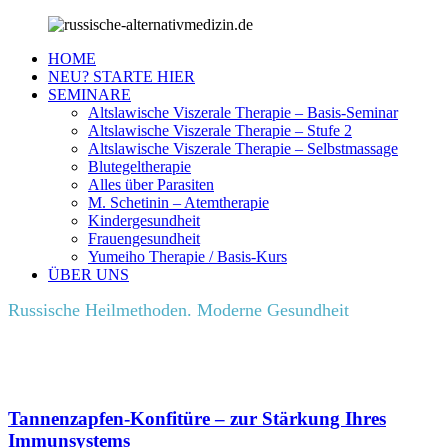
HOME
NEU? STARTE HIER
SEMINARE
Altslawische Viszerale Therapie – Basis-Seminar
Altslawische Viszerale Therapie – Stufe 2
Altslawische Viszerale Therapie – Selbstmassage
Blutegeltherapie
Alles über Parasiten
M. Schetinin – Atemtherapie
Kindergesundheit
Frauengesundheit
Yumeiho Therapie / Basis-Kurs
ÜBER UNS
Russische Heilmethoden. Moderne Gesundheit
Tannenzapfen-Konfitüre – zur Stärkung Ihres
Immunsystems