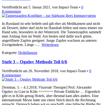
Veröffentlicht am
5. Januar 2021
, von Impact-Team •
0
Kommentare
In Russland ist sehr beliebt und gilt eher als Medikament und nicht
als Dessert, daher darf nicht im Haushalt fehlen und muss immer zur
Hand sein, besonders in der Winterzeit. Die Tannenzapfen sammelt
man Anfang Juni im Wald. Am besten sind dafür noch grüne,
ungeöffnete Zapfen geeignet. Junge Zapfen wachsen an unteren
Zweigrändern. Länge –…
Weiterlesen
Kategorie:
Heilpflanzen
Stufe 3 – Ogulov Methode Teil 6/6
Veröffentlicht am
26. November 2018
, von Impact-Team •
0
Kommentare
[Seminar, 3. – 4.3.2018, Viszerale Therapie] Prof. Alexander
Ogulov zu Gast in Köln ======= Private Einblicke … Eigentlich
gibt es in Köln genug Hotels, aber diesmal kam alles anders. Eine
internationale Messe hatte uns einen Strich durch die Rechnung
gemacht. Dennoch haben wir es geschafft, eine hübsche Bleibe für