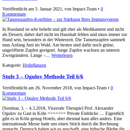
Veröffentlicht am
5. Januar 2021
, von Impact-Team •
0
Kommentare
In Russland ist sehr beliebt und gilt eher als Medikament und nicht
als Dessert, daher darf nicht im Haushalt fehlen und muss immer zur
Hand sein, besonders in der Winterzeit. Die Tannenzapfen sammelt
man Anfang Juni im Wald. Am besten sind dafür noch grüne,
ungeöffnete Zapfen geeignet. Junge Zapfen wachsen an unteren
Zweigrändern. Länge –…
Weiterlesen
Kategorie:
Heilpflanzen
Stufe 3 – Ogulov Methode Teil 6/6
Veröffentlicht am
26. November 2018
, von Impact-Team •
0
Kommentare
[Seminar, 3. – 4.3.2018, Viszerale Therapie] Prof. Alexander
Ogulov zu Gast in Köln ======= Private Einblicke … Eigentlich
gibt es in Köln genug Hotels, aber diesmal kam alles anders. Eine
internationale Messe hatte uns einen Strich durch die Rechnung
gemacht. Dennoch haben wir es geschafft, eine hübsche Bleibe für