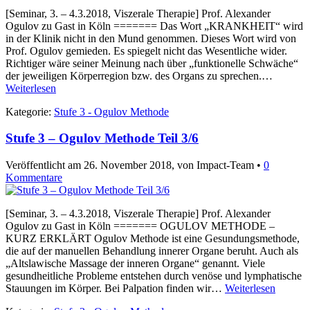
[Seminar, 3. – 4.3.2018, Viszerale Therapie] Prof. Alexander
Ogulov zu Gast in Köln ======= Das Wort „KRANKHEIT“ wird
in der Klinik nicht in den Mund genommen. Dieses Wort wird von
Prof. Ogulov gemieden. Es spiegelt nicht das Wesentliche wider.
Richtiger wäre seiner Meinung nach über „funktionelle Schwäche“
der jeweiligen Körperregion bzw. des Organs zu sprechen.…
Weiterlesen
Kategorie:
Stufe 3 - Ogulov Methode
Stufe 3 – Ogulov Methode Teil 3/6
Veröffentlicht am
26. November 2018
, von Impact-Team •
0
Kommentare
[Seminar, 3. – 4.3.2018, Viszerale Therapie] Prof. Alexander
Ogulov zu Gast in Köln ======= OGULOV METHODE –
KURZ ERKLÄRT Ogulov Methode ist eine Gesundungsmethode,
die auf der manuellen Behandlung innerer Organe beruht. Auch als
„Altslawische Massage der inneren Organe“ genannt. Viele
gesundheitliche Probleme entstehen durch venöse und lymphatische
Stauungen im Körper. Bei Palpation finden wir…
Weiterlesen